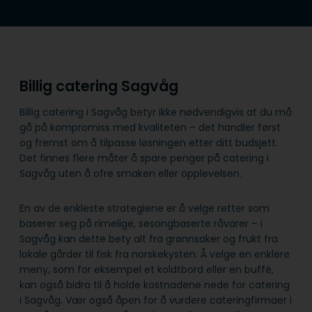
Billig catering Sagvåg
Billig catering i Sagvåg betyr ikke nødvendigvis at du må
gå på kompromiss med kvaliteten – det handler først
og fremst om å tilpasse løsningen etter ditt budsjett.
Det finnes flere måter å spare penger på catering i
Sagvåg uten å ofre smaken eller opplevelsen.
En av de enkleste strategiene er å velge retter som
baserer seg på rimelige, sesongbaserte råvarer – i
Sagvåg kan dette bety alt fra grønnsaker og frukt fra
lokale gårder til fisk fra norskekysten. Å velge en enklere
meny, som for eksempel et koldtbord eller en buffé,
kan også bidra til å holde kostnadene nede for catering
i Sagvåg. Vær også åpen for å vurdere cateringfirmaer i