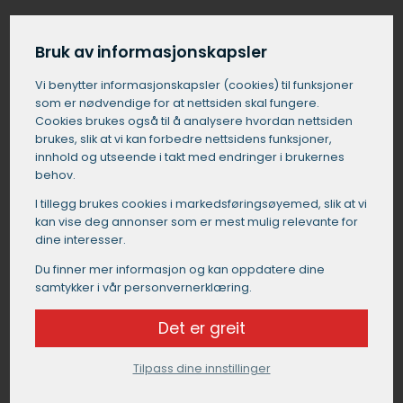
Få et tilbud på catering i Sagvåg
Bruk av informasjonskapsler
Vi benytter informasjons­kapsler (cookies) til funksjoner
som er nødvendige for at nettsiden skal fungere.
Cookies brukes også til å analysere hvordan nettsiden
brukes, slik at vi kan forbedre nettsidens funksjoner,
innhold og utseende i takt med endringer i brukernes
behov.
I tillegg brukes cookies i markedsførings­øyemed, slik at vi
kan vise deg annonser som er mest mulig relevante for
dine interesser.
Du finner mer informasjon og kan oppdatere dine
samtykker i vår personvernerklæring.
Det er greit
Tilpass dine innstillinger