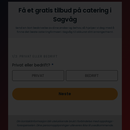
Få et gratis tilbud på catering i
Sagvåg
Send en kort beskrivelse av dine ønsker og behov, så hjelper vi deg med å
finne det beste cateringfirmaet i Sagvåg til akkurat ditt arrangement.
i
1/3: PRIVAT ELLER BEDRIFT
n
Privat eller bedrift?
*
n
PRIVAT
BEDRIFT
h
o
l
Neste
d
Din kontaktinformasjon blir utelukkende brukt i forbindelse med oppdrags­
forespørselen. Dine person­­opplysninger utleveres ikke til uvedkommende.