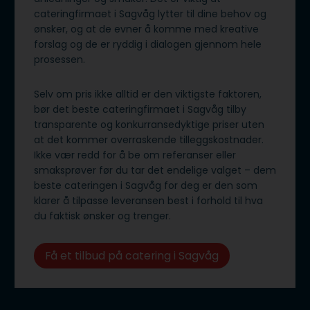
cateringfirmaet i Sagvåg lytter til dine behov og
ønsker, og at de evner å komme med kreative
forslag og de er ryddig i dialogen gjennom hele
prosessen.
Selv om pris ikke alltid er den viktigste faktoren,
bør det beste cateringfirmaet i Sagvåg tilby
transparente og konkurransedyktige priser uten
at det kommer overraskende tilleggskostnader.
Ikke vær redd for å be om referanser eller
smaksprøver før du tar det endelige valget – dem
beste cateringen i Sagvåg for deg er den som
klarer å tilpasse leveransen best i forhold til hva
du faktisk ønsker og trenger.
Få et tilbud på catering i Sagvåg