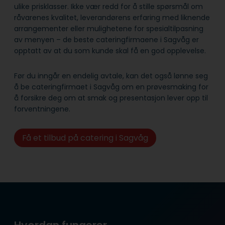
ulike prisklasser. Ikke vær redd for å stille spørsmål om
råvarenes kvalitet, leverandørens erfaring med liknende
arrangementer eller mulighetene for spesialtilpasning
av menyen – de beste cateringfirmaene i Sagvåg er
opptatt av at du som kunde skal få en god opplevelse.
Før du inngår en endelig avtale, kan det også lønne seg
å be cateringfirmaet i Sagvåg om en prøvesmaking for
å forsikre deg om at smak og presentasjon lever opp til
forventningene.
Få et tilbud på catering i Sagvåg