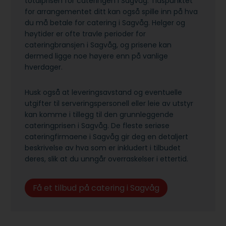
totalprisen for cateringen i Sagvåg. Tidspunktet
for arrangementet ditt kan også spille inn på hva
du må betale for catering i Sagvåg. Helger og
høytider er ofte travle perioder for
cateringbransjen i Sagvåg, og prisene kan
dermed ligge noe høyere enn på vanlige
hverdager.
Husk også at leveringsavstand og eventuelle
utgifter til serveringspersonell eller leie av utstyr
kan komme i tillegg til den grunnleggende
cateringprisen i Sagvåg. De fleste seriøse
cateringfirmaene i Sagvåg gir deg en detaljert
beskrivelse av hva som er inkludert i tilbudet
deres, slik at du unngår overraskelser i ettertid.
Få et tilbud på catering i Sagvåg