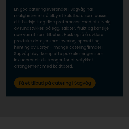
En god cateringleverandør i Sagvåg har
mulighetene til å tilby et koldtbord som passer
ditt budsjett og dine preferanser, med et utvalg
av rundstykker, pålegg, salater, frukt og kanskje
noe varmt som tilbehør. Husk også å avklare
praktiske detaljer som levering, oppsett og
henting av utstyr – mange cateringfirmaer i
Sagvåg tilbyr komplette pakkeløsninger som
inkluderer alt du trenger for et vellykket
arrangement med koldtbord.
Få et tilbud på catering i Sagvåg