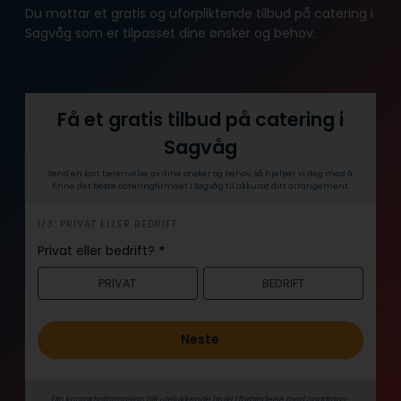
Du mottar et gratis og uforpliktende tilbud på catering i
Sagvåg som er tilpasset dine ønsker og behov.
Få et gratis tilbud på catering i
Sagvåg
Send en kort beskrivelse av dine ønsker og behov, så hjelper vi deg med å
finne det beste cateringfirmaet i Sagvåg til akkurat ditt arrangement.
h
1/3: PRIVAT ELLER BEDRIFT
e
Privat eller bedrift?
*
r
PRIVAT
BEDRIFT
o
Neste
Din kontaktinformasjon blir utelukkende brukt i forbindelse med oppdrags­