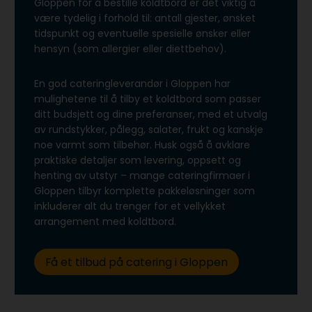
Gloppen for å bestille koldtbord er det viktig å
være tydelig i forhold til: antall gjester, ønsket
tidspunkt og eventuelle spesielle ønsker eller
hensyn (som allergier eller diettbehov).
En god cateringleverandør i Gloppen har
mulighetene til å tilby et koldtbord som passer
ditt budsjett og dine preferanser, med et utvalg
av rundstykker, pålegg, salater, frukt og kanskje
noe varmt som tilbehør. Husk også å avklare
praktiske detaljer som levering, oppsett og
henting av utstyr – mange cateringfirmaer i
Gloppen tilbyr komplette pakkeløsninger som
inkluderer alt du trenger for et vellykket
arrangement med koldtbord.
Få et tilbud på catering i Gloppen