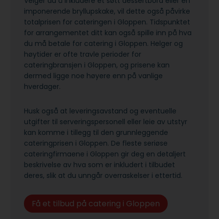
Velger du å inkludere et søtt dessertbord eller en
imponerende bryllupskake, vil dette også påvirke
totalprisen for cateringen i Gloppen. Tidspunktet
for arrangementet ditt kan også spille inn på hva
du må betale for catering i Gloppen. Helger og
høytider er ofte travle perioder for
cateringbransjen i Gloppen, og prisene kan
dermed ligge noe høyere enn på vanlige
hverdager.
Husk også at leveringsavstand og eventuelle
utgifter til serveringspersonell eller leie av utstyr
kan komme i tillegg til den grunnleggende
cateringprisen i Gloppen. De fleste seriøse
cateringfirmaene i Gloppen gir deg en detaljert
beskrivelse av hva som er inkludert i tilbudet
deres, slik at du unngår overraskelser i ettertid.
Få et tilbud på catering i Gloppen