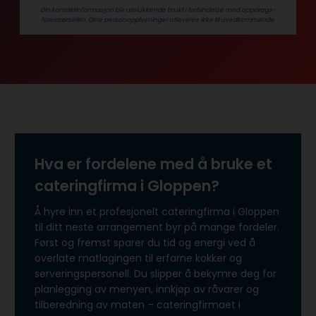
Din kontaktinformasjon blir utelukkende brukt i forbindelse med oppdrags­
forespørselen. Dine person­­opplysninger utleveres ikke til uvedkommende.
Hva er fordelene med å bruke et
cateringfirma i Gloppen?
Å hyre inn et profesjonelt cateringfirma i Gloppen
til ditt neste arrangement byr på mange fordeler.
Først og fremst sparer du tid og energi ved å
overlate matlagingen til erfarne kokker og
serveringspersonell. Du slipper å bekymre deg for
planlegging av menyen, innkjøp av råvarer og
tilberedning av maten – cateringfirmaet i