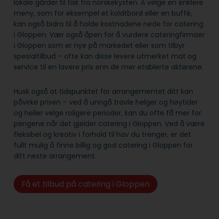
lokale gårder til fisk fra norskekysten. Å velge en enklere
meny, som for eksempel et koldtbord eller en buffé,
kan også bidra til å holde kostnadene nede for catering
i Gloppen. Vær også åpen for å vurdere cateringfirmaer
i Gloppen som er nye på markedet eller som tilbyr
spesialtilbud – ofte kan disse levere utmerket mat og
service til en lavere pris enn de mer etablerte aktørene.
Husk også at tidspunktet for arrangementet ditt kan
påvirke prisen – ved å unngå travle helger og høytider
og heller velge roligere perioder, kan du ofte få mer for
pengene når det gjelder catering i Gloppen. Ved å være
fleksibel og kreativ i forhold til hav du trenger, er det
fullt mulig å finne billig og god catering i Gloppen for
ditt neste arrangement.
Få et tilbud på catering i Gloppen