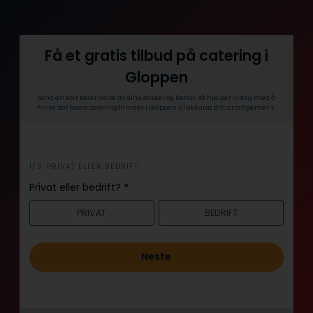
Få et gratis tilbud på catering i
Gloppen
Send en kort beskrivelse av dine ønsker og behov, så hjelper vi deg med å
finne det beste cateringfirmaet i Gloppen til akkurat ditt arrangement.
i
1/3: PRIVAT ELLER BEDRIFT
n
Privat eller bedrift?
*
n
PRIVAT
BEDRIFT
h
o
l
Neste
d