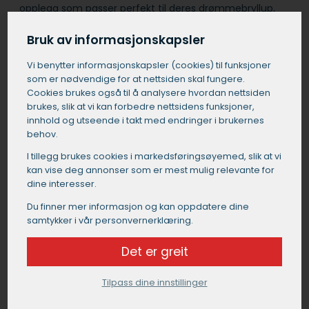
opplegg som passer perfekt til deres drømmebryllup,
enten dere ønsker en tradisjonell bryllupsmiddag, et
trendy fingermat-konsept eller en fargerik og
Bruk av informasjonskapsler
fusionpreget meny.
Vi benytter informasjons­kapsler (cookies) til funksjoner
som er nødvendige for at nettsiden skal fungere.
Få et tilbud på catering i Gloppen
Cookies brukes også til å analysere hvordan nettsiden
brukes, slik at vi kan forbedre nettsidens funksjoner,
innhold og utseende i takt med endringer i brukernes
behov.
I tillegg brukes cookies i markedsførings­øyemed, slik at vi
kan vise deg annonser som er mest mulig relevante for
dine interesser.
Du finner mer informasjon og kan oppdatere dine
samtykker i vår personvernerklæring.
Det er greit
Tilpass dine innstillinger