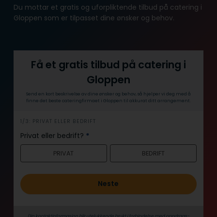
Du mottar et gratis og uforpliktende tilbud på catering i
Gloppen som er tilpasset dine ønsker og behov.
Få et gratis tilbud på catering i
Gloppen
Send en kort beskrivelse av dine ønsker og behov, så hjelper vi deg med å
finne det beste cateringfirmaet i Gloppen til akkurat ditt arrangement.
h
1/3: PRIVAT ELLER BEDRIFT
e
Privat eller bedrift?
*
r
PRIVAT
BEDRIFT
o
Neste
Din kontaktinformasjon blir utelukkende brukt i forbindelse med oppdrags­