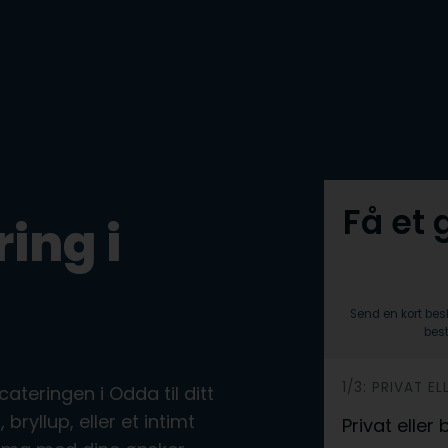
Få et 
ing i
Send en kort bes
best
h
1/3: PRIVAT EL
cateringen i Odda til ditt
e
ryllup, eller et intimt
Privat eller
r