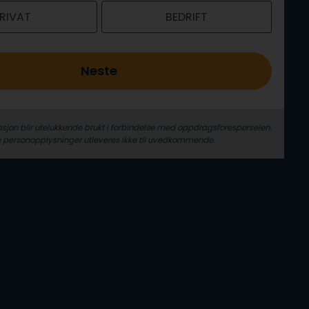
RIVAT
BEDRIFT
Neste
sjon blir utelukkende brukt i forbindelse med oppdrags­forespørselen.
 person­­opplysninger utleveres ikke til uvedkommende.