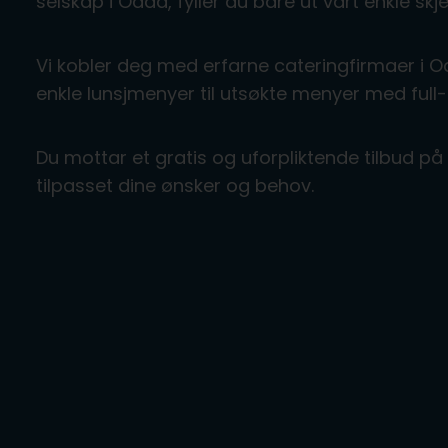
selskap i Odda, fyller du bare ut vårt enkle s
Vi kobler deg med erfarne cateringfirmaer i O
enkle lunsjmenyer til utsøkte menyer med full-
Du mottar et gratis og uforpliktende tilbud p
tilpasset dine ønsker og behov.