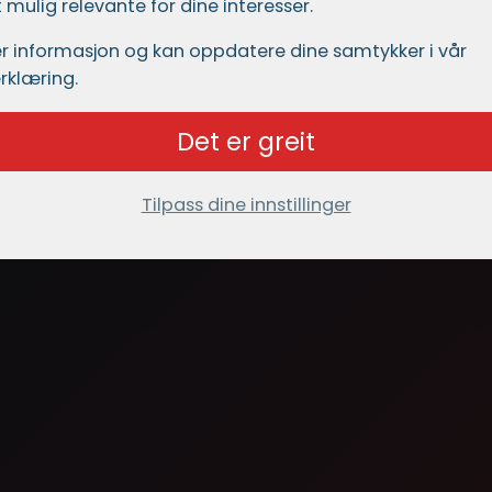
mulig relevante for dine interesser.
r informasjon og kan oppdatere dine samtykker i vår
rklæring.
Det er greit
Tilpass dine innstillinger