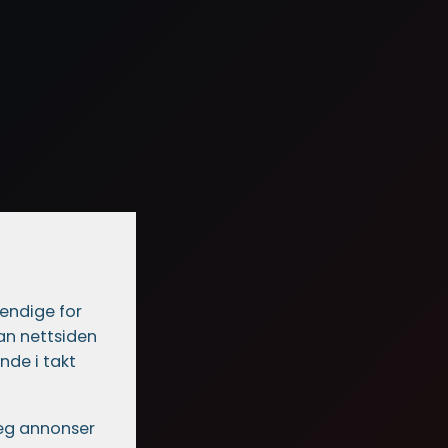
vendige for
dan nettsiden
nde i takt
 deg annonser