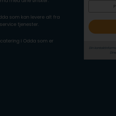
kjema med dine ønsker.
P
o
dda som kan levere alt fra
service tjenester.
å catering i Odda som er
Din kontaktinforma
Dine