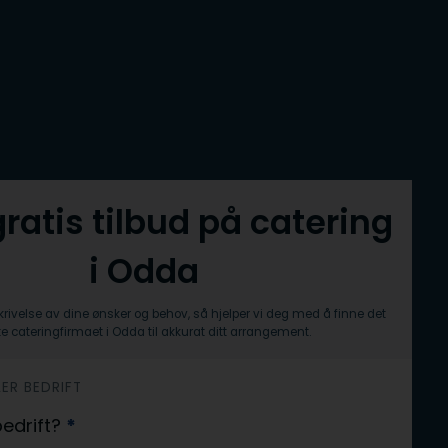
gratis tilbud på catering
i Odda
krivelse av dine ønsker og behov, så hjelper vi deg med å finne det
e cateringfirmaet i Odda til akkurat ditt arrangement.
LER BEDRIFT
 bedrift?
*