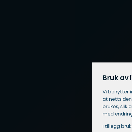
Bruk av 
Vi benytter 
at nettsiden
brukes, slik
med endring
I tillegg br