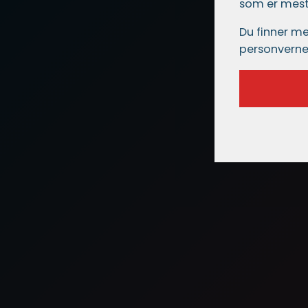
som er mest 
Du finner me
personverne