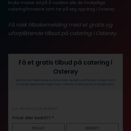
bruke masse tid på å vurdere alle de forskjellige
cateringfirmaene som tar på seg oppdrag i Osterøy.
Få rask tilbakemelding med et gratis og
uforpliktende tilbud på catering i Osterøy.
Få et gratis tilbud på catering i
Osterøy
Send en kort beskrivelse av dine ønsker og behov, så hjelper vi deg med å
finne det beste cateringfirmaet i Osterøy til akkurat ditt arrangement.
i
1/3: PRIVAT ELLER BEDRIFT
n
Privat eller bedrift?
*
n
PRIVAT
BEDRIFT
h