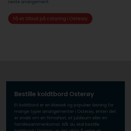
neste arrangement.
Få et tilbud på catering i Osterøy
Bestille koldtbord Osterøy
Et koldtbord er en klassisk og populær løsning for
mange typer arrangementer i Osterøy, enten det
er snakk om en firmafest, et jubileum eller en
familiesammenkomst. Når du skal bestille
koldtbord i Osterøy, er det viktig å velge et