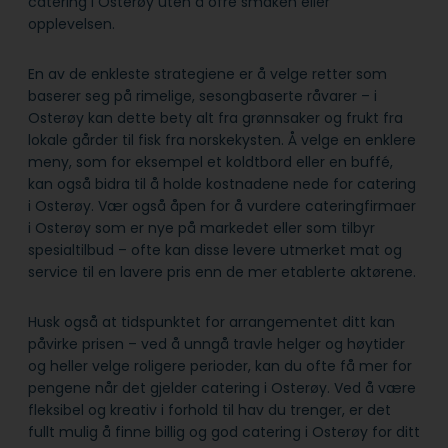
catering i Osterøy uten å ofre smaken eller
opplevelsen.
En av de enkleste strategiene er å velge retter som
baserer seg på rimelige, sesongbaserte råvarer – i
Osterøy kan dette bety alt fra grønnsaker og frukt fra
lokale gårder til fisk fra norskekysten. Å velge en enklere
meny, som for eksempel et koldtbord eller en buffé,
kan også bidra til å holde kostnadene nede for catering
i Osterøy. Vær også åpen for å vurdere cateringfirmaer
i Osterøy som er nye på markedet eller som tilbyr
spesialtilbud – ofte kan disse levere utmerket mat og
service til en lavere pris enn de mer etablerte aktørene.
Husk også at tidspunktet for arrangementet ditt kan
påvirke prisen – ved å unngå travle helger og høytider
og heller velge roligere perioder, kan du ofte få mer for
pengene når det gjelder catering i Osterøy. Ved å være
fleksibel og kreativ i forhold til hav du trenger, er det
fullt mulig å finne billig og god catering i Osterøy for ditt