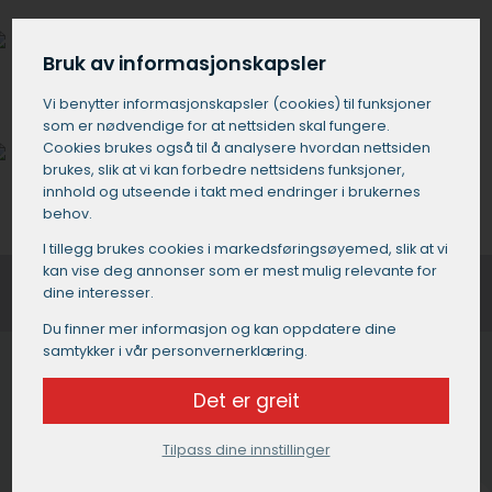
Bruk av informasjonskapsler
Hvor mye koster catering?
Vi benytter informasjons­kapsler (cookies) til funksjoner
som er nødvendige for at nettsiden skal fungere.
Cookies brukes også til å analysere hvordan nettsiden
brukes, slik at vi kan forbedre nettsidens funksjoner,
innhold og utseende i takt med endringer i brukernes
Hva har man på et koldtbord?
behov.
I tillegg brukes cookies i markedsførings­øyemed, slik at vi
kan vise deg annonser som er mest mulig relevante for
dine interesser.
Du finner mer informasjon og kan oppdatere dine
samtykker i vår personvernerklæring.
Det er greit
Cateringfirmaer i Osterøy
Tilpass dine innstillinger