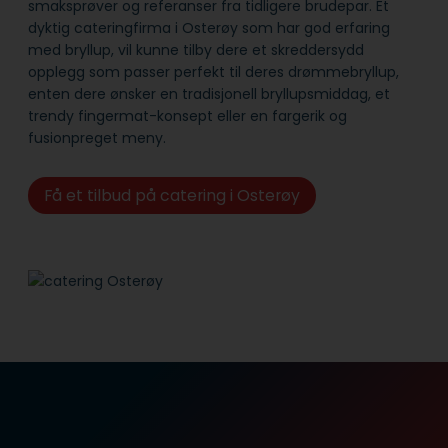
smaksprøver og referanser fra tidligere brudepar. Et
dyktig cateringfirma i Osterøy som har god erfaring
med bryllup, vil kunne tilby dere et skreddersydd
opplegg som passer perfekt til deres drømmebryllup,
enten dere ønsker en tradisjonell bryllupsmiddag, et
trendy fingermat-konsept eller en fargerik og
fusionpreget meny.
Få et tilbud på catering i Osterøy