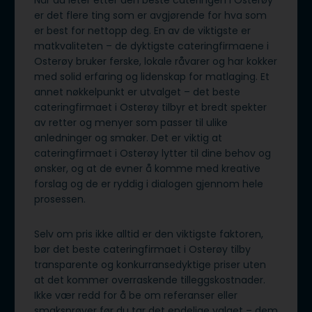
Når du leter etter den beste cateringen i Osterøy
er det flere ting som er avgjørende for hva som
er best for nettopp deg. En av de viktigste er
matkvaliteten – de dyktigste cateringfirmaene i
Osterøy bruker ferske, lokale råvarer og har kokker
med solid erfaring og lidenskap for matlaging. Et
annet nøkkelpunkt er utvalget – det beste
cateringfirmaet i Osterøy tilbyr et bredt spekter
av retter og menyer som passer til ulike
anledninger og smaker. Det er viktig at
cateringfirmaet i Osterøy lytter til dine behov og
ønsker, og at de evner å komme med kreative
forslag og de er ryddig i dialogen gjennom hele
prosessen.
Selv om pris ikke alltid er den viktigste faktoren,
bør det beste cateringfirmaet i Osterøy tilby
transparente og konkurransedyktige priser uten
at det kommer overraskende tilleggskostnader.
Ikke vær redd for å be om referanser eller
smaksprøver før du tar det endelige valget – dem