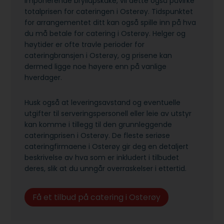
imponerende bryllupskake, vil dette også påvirke
totalprisen for cateringen i Osterøy. Tidspunktet
for arrangementet ditt kan også spille inn på hva
du må betale for catering i Osterøy. Helger og
høytider er ofte travle perioder for
cateringbransjen i Osterøy, og prisene kan
dermed ligge noe høyere enn på vanlige
hverdager.
Husk også at leveringsavstand og eventuelle
utgifter til serveringspersonell eller leie av utstyr
kan komme i tillegg til den grunnleggende
cateringprisen i Osterøy. De fleste seriøse
cateringfirmaene i Osterøy gir deg en detaljert
beskrivelse av hva som er inkludert i tilbudet
deres, slik at du unngår overraskelser i ettertid.
Få et tilbud på catering i Osterøy