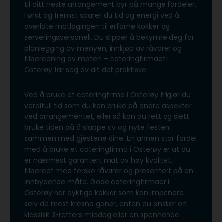
til ditt neste arrangement byr på mange fordeler.
Først og fremst sparer du tid og energi ved å
overlate matlagingen til erfarne kokker og
serveringspersonell. Du slipper å bekymre deg for
planlegging av menyen, innkjøp av råvarer og
tilberedning av maten – cateringfirmaet i
Osterøy tar seg av alt det praktiske.
Ved å bruke et cateringfirma i Osterøy frigjør du
verdifull tid som du kan bruke på andre aspekter
ved arrangementet, eller så kan du rett og slett
bruke tiden på å slappe av og nyte festen
sammen med gjestene dine. En annen stor fordel
med å bruke et cateringfirma i Osterøy er at du
er nærmest garantert mat av høy kvalitet,
tilberedt med ferske råvarer og presentert på en
innbydende måte. Gode cateringfirmaer i
Osterøy har dyktige kokker som kan imponere
selv de mest kresne ganer, enten du ønsker en
klassisk 3-retters middag eller en spennende