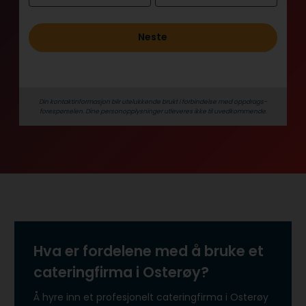
o
l
Neste
d
Din kontaktinformasjon blir utelukkende brukt i forbindelse med oppdrags­
forespørselen. Dine person­­opplysninger utleveres ikke til uvedkommende.
Hva er fordelene med å bruke et
cateringfirma i Osterøy?
Å hyre inn et profesjonelt cateringfirma i Osterøy