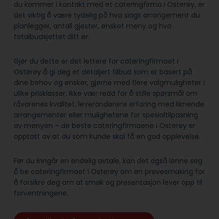
du kommer i kontakt med et cateringfirma i Osterøy, er
det viktig å være tydelig på hva slags arrangement du
planlegger, antall gjester, ønsket meny og hva
totalbudsjettet ditt er.
Gjør du dette er det lettere for cateringfirmaet i
Osterøy å gi deg et detaljert tilbud som er basert på
dine behov og ønsker, gjerne med flere valgmuligheter i
ulike prisklasser. Ikke vær redd for å stille spørsmål om
råvarenes kvalitet, leverandørens erfaring med liknende
arrangementer eller mulighetene for spesialtilpasning
av menyen – de beste cateringfirmaene i Osterøy er
opptatt av at du som kunde skal få en god opplevelse.
Før du inngår en endelig avtale, kan det også lønne seg
å be cateringfirmaet i Osterøy om en prøvesmaking for
å forsikre deg om at smak og presentasjon lever opp til
forventningene.