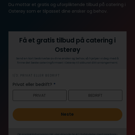
Du mottar et gratis og uforpliktende tilbud på catering i
Osterøy som er tilpasset dine ønsker og behov.
Få et gratis tilbud på catering i
Osterøy
Send en kort beskrivelse av dine ønsker og behov, så hjelper vi deg med å
finne det beste cateringfirmaet i Osterøy til akkurat ditt arrangement.
h
1/3: PRIVAT ELLER BEDRIFT
e
Privat eller bedrift?
*
r
PRIVAT
BEDRIFT
o
Neste
Din kontaktinformasjon blir utelukkende brukt i forbindelse med oppdrags­