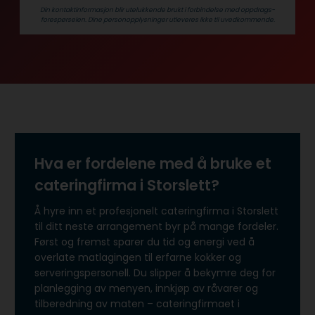
Din kontaktinformasjon blir utelukkende brukt i forbindelse med oppdrags­
forespørselen. Dine person­­opplysninger utleveres ikke til uvedkommende.
Hva er fordelene med å bruke et
cateringfirma i Storslett?
Å hyre inn et profesjonelt cateringfirma i Storslett
til ditt neste arrangement byr på mange fordeler.
Først og fremst sparer du tid og energi ved å
overlate matlagingen til erfarne kokker og
serveringspersonell. Du slipper å bekymre deg for
planlegging av menyen, innkjøp av råvarer og
tilberedning av maten – cateringfirmaet i