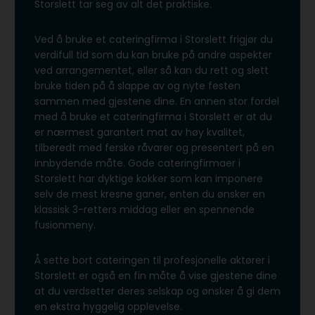
Storslett tar seg av alt det praktiske.
Ved å bruke et cateringfirma i Storslett frigjør du
verdifull tid som du kan bruke på andre aspekter
ved arrangementet, eller så kan du rett og slett
bruke tiden på å slappe av og nyte festen
sammen med gjestene dine. En annen stor fordel
med å bruke et cateringfirma i Storslett er at du
er nærmest garantert mat av høy kvalitet,
tilberedt med ferske råvarer og presentert på en
innbydende måte. Gode cateringfirmaer i
Storslett har dyktige kokker som kan imponere
selv de mest kresne ganer, enten du ønsker en
klassisk 3-retters middag eller en spennende
fusionmeny.
Å sette bort cateringen til profesjonelle aktører i
Storslett er også en fin måte å vise gjestene dine
at du verdsetter deres selskap og ønsker å gi dem
en ekstra hyggelig opplevelse.