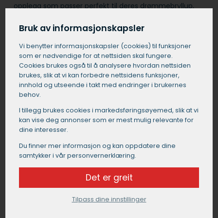
opplegg som passer perfekt til deres drømmebryllup,
enten dere ønsker en tradisjonell bryllupsmiddag, et
trendy fingermat-konsept eller en fargerik og
Bruk av informasjonskapsler
fusionpreget meny.
Vi benytter informasjons­kapsler (cookies) til funksjoner
som er nødvendige for at nettsiden skal fungere.
Få et tilbud på catering i Storslett
Cookies brukes også til å analysere hvordan nettsiden
brukes, slik at vi kan forbedre nettsidens funksjoner,
innhold og utseende i takt med endringer i brukernes
behov.
I tillegg brukes cookies i markedsførings­øyemed, slik at vi
kan vise deg annonser som er mest mulig relevante for
dine interesser.
Du finner mer informasjon og kan oppdatere dine
samtykker i vår personvernerklæring.
Det er greit
Tilpass dine innstillinger