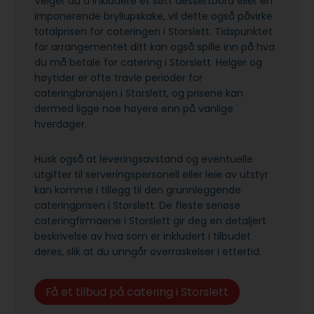
Velger du å inkludere et søtt dessertbord eller en
imponerende bryllupskake, vil dette også påvirke
totalprisen for cateringen i Storslett. Tidspunktet
for arrangementet ditt kan også spille inn på hva
du må betale for catering i Storslett. Helger og
høytider er ofte travle perioder for
cateringbransjen i Storslett, og prisene kan
dermed ligge noe høyere enn på vanlige
hverdager.
Husk også at leveringsavstand og eventuelle
utgifter til serveringspersonell eller leie av utstyr
kan komme i tillegg til den grunnleggende
cateringprisen i Storslett. De fleste seriøse
cateringfirmaene i Storslett gir deg en detaljert
beskrivelse av hva som er inkludert i tilbudet
deres, slik at du unngår overraskelser i ettertid.
Få et tilbud på catering i Storslett