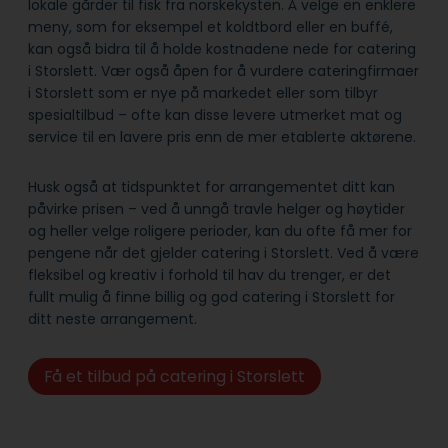
lokale gårder til fisk fra norskekysten. Å velge en enklere
meny, som for eksempel et koldtbord eller en buffé,
kan også bidra til å holde kostnadene nede for catering
i Storslett. Vær også åpen for å vurdere cateringfirmaer
i Storslett som er nye på markedet eller som tilbyr
spesialtilbud – ofte kan disse levere utmerket mat og
service til en lavere pris enn de mer etablerte aktørene.
Husk også at tidspunktet for arrangementet ditt kan
påvirke prisen – ved å unngå travle helger og høytider
og heller velge roligere perioder, kan du ofte få mer for
pengene når det gjelder catering i Storslett. Ved å være
fleksibel og kreativ i forhold til hav du trenger, er det
fullt mulig å finne billig og god catering i Storslett for
ditt neste arrangement.
Få et tilbud på catering i Storslett