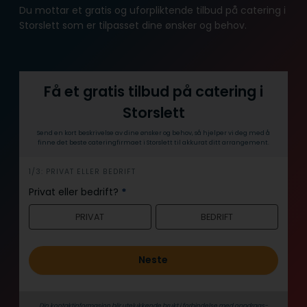
Du mottar et gratis og uforpliktende tilbud på catering i
Storslett som er tilpasset dine ønsker og behov.
Få et gratis tilbud på catering i
Storslett
Send en kort beskrivelse av dine ønsker og behov, så hjelper vi deg med å
finne det beste cateringfirmaet i Storslett til akkurat ditt arrangement.
h
1/3: PRIVAT ELLER BEDRIFT
e
Privat eller bedrift?
*
r
PRIVAT
BEDRIFT
o
Neste
Din kontaktinformasjon blir utelukkende brukt i forbindelse med oppdrags­