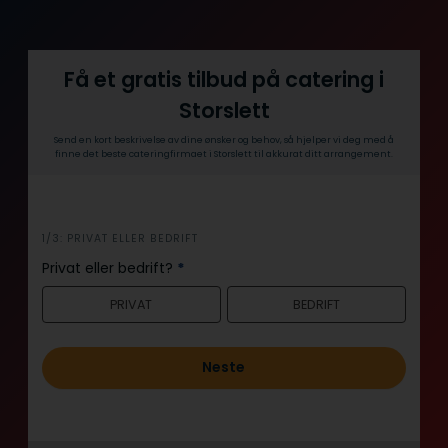
Få et gratis tilbud på catering i
Storslett
Send en kort beskrivelse av dine ønsker og behov, så hjelper vi deg med å
finne det beste cateringfirmaet i Storslett til akkurat ditt arrangement.
i
1/3: PRIVAT ELLER BEDRIFT
n
Privat eller bedrift?
*
n
PRIVAT
BEDRIFT
h
o
l
Neste
d