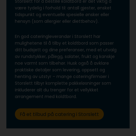
Storslett for å bestille koldtbord er det viktig å
være tydelig i forhold til: antall gjester, ønsket
tidspunkt og eventuelle spesielle ønsker eller
hensyn (som allergier eller diettbehov).
En god cateringleverandør i Storslett har
mulighetene til å tilby et koldtbord som passer
ditt budsjett og dine preferanser, med et utvalg
av rundstykker, pålegg, salater, frukt og kanskje
noe varmt som tilbehør. Husk også å avklare
praktiske detaljer som levering, oppsett og
henting av utstyr – mange cateringfirmaer i
Storslett tilbyr komplette pakkeløsninger som
inkluderer alt du trenger for et vellykket
arrangement med koldtbord.
Få et tilbud på catering i Storslett