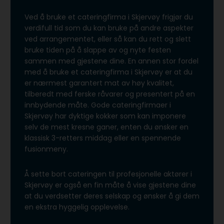
Ved å bruke et cateringfirma i Skjervøy frigjør du
verdifull tid som du kan bruke på andre aspekter
ved arrangementet, eller så kan du rett og slett
bruke tiden på å slappe av og nyte festen
sammen med gjestene dine. En annen stor fordel
med å bruke et cateringfirma i Skjervøy er at du
er nærmest garantert mat av høy kvalitet,
tilberedt med ferske råvarer og presentert på en
innbydende måte. Gode cateringfirmaer i
Skjervøy har dyktige kokker som kan imponere
selv de mest kresne ganer, enten du ønsker en
klassisk 3-retters middag eller en spennende
fusionmeny.
Å sette bort cateringen til profesjonelle aktører i
Skjervøy er også en fin måte å vise gjestene dine
at du verdsetter deres selskap og ønsker å gi dem
en ekstra hyggelig opplevelse.