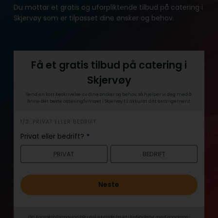
Du mottar et gratis og uforpliktende tilbud på catering i
Skjervøy som er tilpasset dine ønsker og behov.
Få et gratis tilbud på catering i
Skjervøy
Send en kort beskrivelse av dine ønsker og behov, så hjelper vi deg med å
finne det beste cateringfirmaet i Skjervøy til akkurat ditt arrangement.
h
1/3: PRIVAT ELLER BEDRIFT
e
Privat eller bedrift?
*
r
PRIVAT
BEDRIFT
o
Neste
Din kontaktinformasjon blir utelukkende brukt i forbindelse med oppdrags­