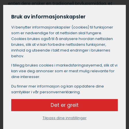
enten dere ønsker en tradisjonell bryllupsmiddag, et
trendy fingermat-konsept eller en fargerik og
fusionpreget meny.
Bruk av informasjonskapsler
Vi benytter informasjons­kapsler (cookies) til funksjoner
Få et tilbud på catering i Skjervøy
som er nødvendige for at nettsiden skal fungere.
Cookies brukes også til å analysere hvordan nettsiden
brukes, slik at vi kan forbedre nettsidens funksjoner,
innhold og utseende i takt med endringer i brukernes
behov.
I tillegg brukes cookies i markedsførings­øyemed, slik at vi
kan vise deg annonser som er mest mulig relevante for
dine interesser.
Du finner mer informasjon og kan oppdatere dine
samtykker i vår personvernerklæring.
Det er greit
Tilpass dine innstillinger