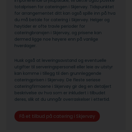
imponerende bryllupskake, vil dette også påvirke
totalprisen for cateringen i Skjervøy. Tidspunktet
for arrangementet ditt kan også spille inn på hva
du må betale for catering i Skjervøy. Helger og
høytider er ofte travle perioder for
cateringbransjen i Skjervøy, og prisene kan
dermed ligge noe høyere enn på vanlige
hverdager.
Husk også at leveringsavstand og eventuelle
utgifter til serveringspersonell eller leie av utstyr
kan komme i tillegg til den grunnleggende
cateringprisen i Skjervøy. De fleste seriøse
cateringfirmaene i Skjervøy gir deg en detaljert
beskrivelse av hva som er inkludert i tilbudet
deres, slik at du unngår overraskelser i ettertid.
Få et tilbud på catering i Skjervøy