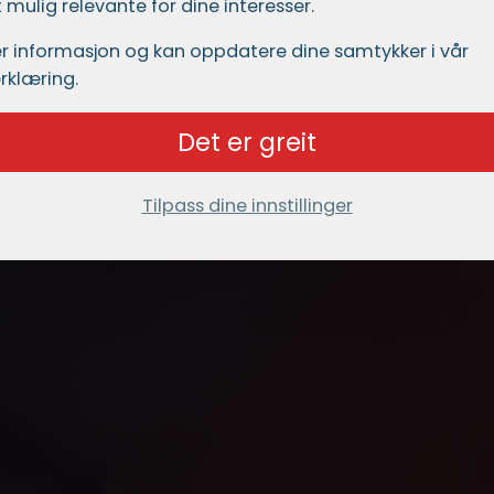
mulig relevante for dine interesser.
r informasjon og kan oppdatere dine samtykker i vår
rklæring.
Det er greit
Tilpass dine innstillinger