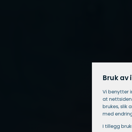
Bruk av 
Vi benytter 
at nettsiden
brukes, slik
med endring
I tillegg br