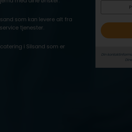
 skjema med dine ønsker.
P
o
lsand som kan levere alt fra
service tjenester.
 catering i Silsand som er
Din kontaktinforma
Dine