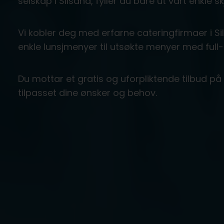
selskap i Silsand, fyller du bare ut vårt enkle
Vi kobler deg med erfarne cateringfirmaer i Si
enkle lunsjmenyer til utsøkte menyer med full-
Du mottar et gratis og uforpliktende tilbud på
tilpasset dine ønsker og behov.