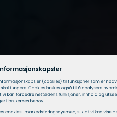
informasjonskapsler
informasjons­kapsler (cookies) til funksjoner som er nød
 skal fungere. Cookies brukes også til å analysere hvor
 at vi kan forbedre nettsidens funksjoner, innhold og utsee
er i brukernes behov.
ukes cookies i markedsførings­øyemed, slik at vi kan vise