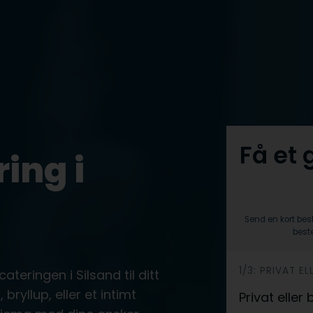
Få et 
ing i
Send en kort bes
beste
h
1/3: PRIVAT EL
ateringen i Silsand til ditt
e
ryllup, eller et intimt
Privat eller
r