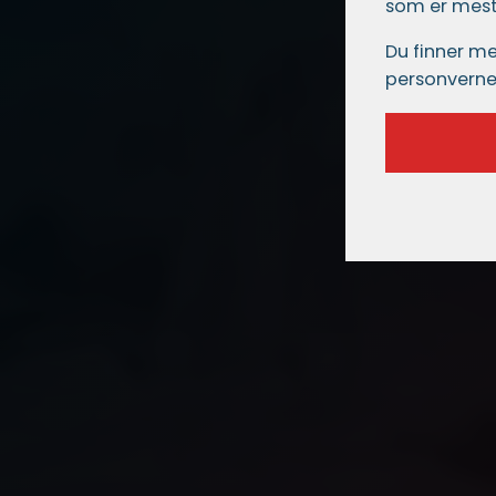
som er mest 
Du finner me
personverne