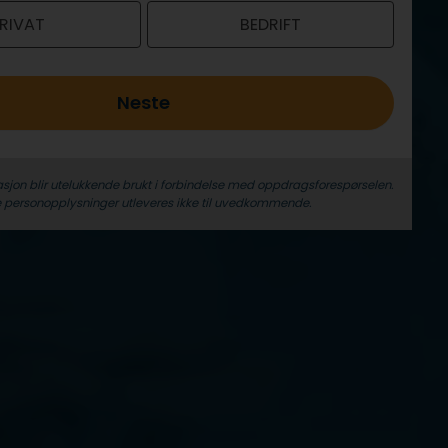
RIVAT
BEDRIFT
Neste
sjon blir utelukkende brukt i forbindelse med oppdrags­forespørselen.
 person­­opplysninger utleveres ikke til uvedkommende.