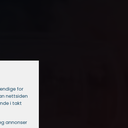
vendige for
dan nettsiden
nde i takt
 deg annonser