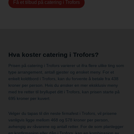
Få et tilbud på catering i Trofors
Hva koster catering i Trofors?
Prisen på catering i Trofors varierer ut ifra flere ulike ting som
type arrangement, antall gjester og ønsket meny. For et
enkelt koldtbord i Trofors, kan du forvente å betale fra 438
kroner per person. Hvis du ønsker en mer eksklusiv meny
med tre retter til bryllupet ditt i Trofors, kan prisen starte på
695 kroner per kuvert.
Velger du tapas til din neste firmafest i Trofors, vil prisene
vanligvis ligge mellom 468 og 578 kroner per person,
avhengig av råvarene og antall retter. For de som planlegger
en konfirmasjon eller dåp i Trofors, kan en kombinasjon av