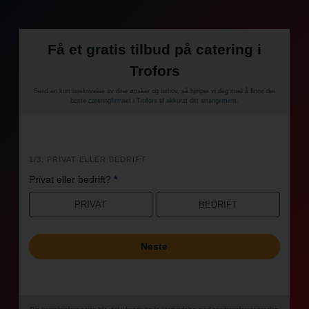
Få et gratis tilbud på catering i
Trofors
Send en kort beskrivelse av dine ønsker og behov, så hjelper vi deg med å finne det
beste cateringfirmaet i Trofors til akkurat ditt arrangement.
i
1/3: PRIVAT ELLER BEDRIFT
n
Privat eller bedrift?
*
n
PRIVAT
BEDRIFT
h
o
l
Neste
d