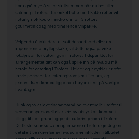
har også mye å si for sluttsummen når du bestiller
catering i Trofors. En enkel buffé med kalde retter vil
naturlig nok koste mindre enn en 3-retters
gourmetmiddag med tilhørende vinpakke.
Velger du å inkludere et søtt dessertbord eller en
imponerende bryllupskake, vil dette også påvirke
totalprisen for cateringen i Trofors. Tidspunktet for
arrangementet ditt kan også spille inn på hva du må
betale for catering i Trofors. Helger og høytider er ofte
travle perioder for cateringbransjen i Trofors, og
prisene kan dermed ligge noe høyere enn på vanlige
hverdager.
Husk også at leveringsavstand og eventuelle utgifter til
serveringspersonell eller leie av utstyr kan komme i
tillegg til den grunnleggende cateringprisen i Trofors.
De fleste seriøse cateringfirmaene i Trofors gir deg en
detaljert beskrivelse av hva som er inkludert i tilbudet
deres, slik at du unngår overraskelser i ettertid.