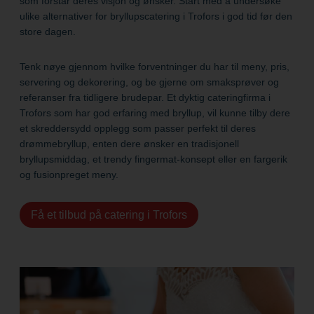
som forstår deres visjon og ønsker. Start med å undersøke
ulike alternativer for bryllupscatering i Trofors i god tid før den
store dagen.
Tenk nøye gjennom hvilke forventninger du har til meny, pris,
servering og dekorering, og be gjerne om smaksprøver og
referanser fra tidligere brudepar. Et dyktig cateringfirma i
Trofors som har god erfaring med bryllup, vil kunne tilby dere
et skreddersydd opplegg som passer perfekt til deres
drømmebryllup, enten dere ønsker en tradisjonell
bryllupsmiddag, et trendy fingermat-konsept eller en fargerik
og fusionpreget meny.
Få et tilbud på catering i Trofors