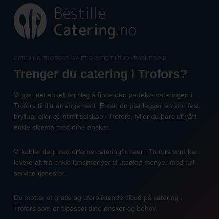
Skip
to
content
CATERING TROFORS: FÅ ET GRATIS TILBUD • RASKT SVAR
Trenger du catering i Trofors?
Vi gjør det enkelt for deg å finne den perfekte cateringen i
Trofors til ditt arrangement. Enten du planlegger en stor fest,
bryllup, eller et intimt selskap i Trofors, fyller du bare ut vårt
enkle skjema med dine ønsker.
Vi kobler deg med erfarne cateringfirmaer i Trofors som kan
levere alt fra enkle lunsjmenyer til utsøkte menyer med full-
service tjenester.
Du mottar et gratis og uforpliktende tilbud på catering i
Trofors som er tilpasset dine ønsker og behov.