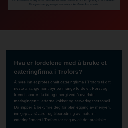
Din kontaktinformasjon blir utelukkende brukt i forbindelse med oppdrags­forespørselen.
Dine person­­opplysninger utleveres ikke til uvedkommende.
Hva er fordelene med å bruke et
cateringfirma i Trofors?
Å hyre inn et profesjonelt cateringfirma i Trofors til ditt
neste arrangement byr på mange fordeler. Først og
fremst sparer du tid og energi ved å overlate
matlagingen til erfarne kokker og serveringspersonell.
Du slipper å bekymre deg for planlegging av menyen,
innkjøp av råvarer og tilberedning av maten –
cateringfirmaet i Trofors tar seg av alt det praktiske.