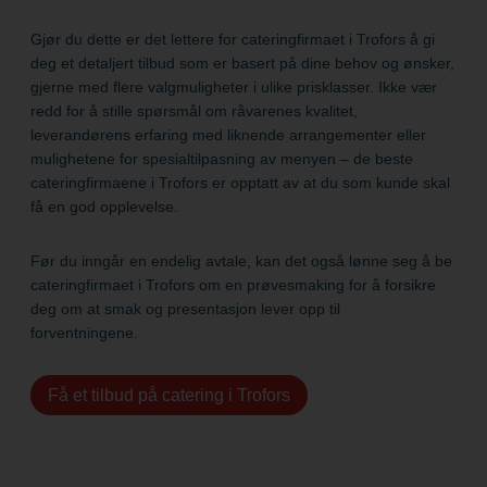
Gjør du dette er det lettere for cateringfirmaet i Trofors å gi
deg et detaljert tilbud som er basert på dine behov og ønsker,
gjerne med flere valgmuligheter i ulike prisklasser. Ikke vær
redd for å stille spørsmål om råvarenes kvalitet,
leverandørens erfaring med liknende arrangementer eller
mulighetene for spesialtilpasning av menyen – de beste
cateringfirmaene i Trofors er opptatt av at du som kunde skal
få en god opplevelse.
Før du inngår en endelig avtale, kan det også lønne seg å be
cateringfirmaet i Trofors om en prøvesmaking for å forsikre
deg om at smak og presentasjon lever opp til
forventningene.
Få et tilbud på catering i Trofors