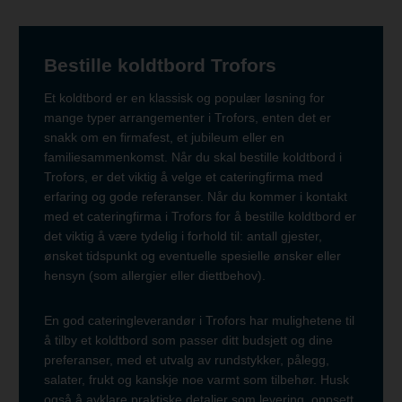
Bestille koldtbord Trofors
Et koldtbord er en klassisk og populær løsning for
mange typer arrangementer i Trofors, enten det er
snakk om en firmafest, et jubileum eller en
familiesammenkomst. Når du skal bestille koldtbord i
Trofors, er det viktig å velge et cateringfirma med
erfaring og gode referanser. Når du kommer i kontakt
med et cateringfirma i Trofors for å bestille koldtbord er
det viktig å være tydelig i forhold til: antall gjester,
ønsket tidspunkt og eventuelle spesielle ønsker eller
hensyn (som allergier eller diettbehov).
En god cateringleverandør i Trofors har mulighetene til
å tilby et koldtbord som passer ditt budsjett og dine
preferanser, med et utvalg av rundstykker, pålegg,
salater, frukt og kanskje noe varmt som tilbehør. Husk
også å avklare praktiske detaljer som levering, oppsett