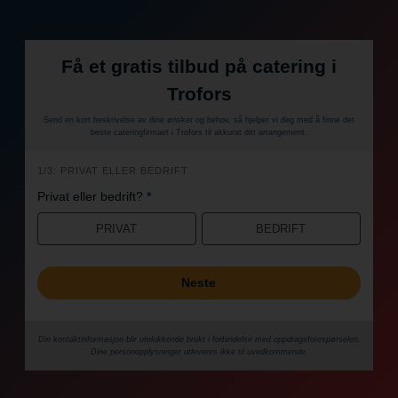
Få et gratis tilbud på catering i
Trofors
Send en kort beskrivelse av dine ønsker og behov, så hjelper vi deg med å finne det
beste cateringfirmaet i Trofors til akkurat ditt arrangement.
h
1/3: PRIVAT ELLER BEDRIFT
e
Privat eller bedrift?
*
r
PRIVAT
BEDRIFT
o
Neste
Din kontaktinformasjon blir utelukkende brukt i forbindelse med oppdrags­forespørselen.
Dine person­­opplysninger utleveres ikke til uvedkommende.