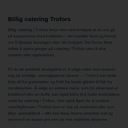
Billig catering Trofors
Billig catering i Trofors betyr ikke nødvendigvis at du må gå
på kompromiss med kvaliteten – det handler først og fremst
om å tilpasse løsningen etter ditt budsjett. Det finnes flere
måter å spare penger på catering i Trofors uten å ofre
smaken eller opplevelsen.
En av de enkleste strategiene er å velge retter som baserer
seg på rimelige, sesongbaserte råvarer – i Trofors kan dette
bety alt fra grønnsaker og frukt fra lokale gårder til fisk fra
norskekysten. Å velge en enklere meny, som for eksempel et
koldtbord eller en buffé, kan også bidra til å holde kostnadene
nede for catering i Trofors. Vær også åpen for å vurdere
cateringfirmaer i Trofors som er nye på markedet eller som
tilbyr spesialtilbud – ofte kan disse levere utmerket mat og
service til en lavere pris enn de mer etablerte aktørene.