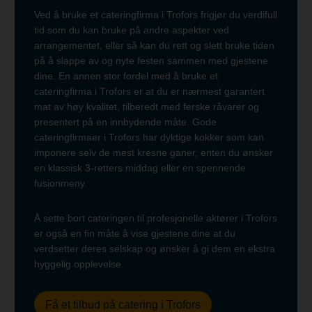
Ved å bruke et cateringfirma i Trofors frigjør du verdifull
tid som du kan bruke på andre aspekter ved
arrangementet, eller så kan du rett og slett bruke tiden
på å slappe av og nyte festen sammen med gjestene
dine. En annen stor fordel med å bruke et
cateringfirma i Trofors er at du er nærmest garantert
mat av høy kvalitet, tilberedt med ferske råvarer og
presentert på en innbydende måte. Gode
cateringfirmaer i Trofors har dyktige kokker som kan
imponere selv de mest kresne ganer, enten du ønsker
en klassisk 3-retters middag eller en spennende
fusionmeny.
Å sette bort cateringen til profesjonelle aktører i Trofors
er også en fin måte å vise gjestene dine at du
verdsetter deres selskap og ønsker å gi dem en ekstra
hyggelig opplevelse.
Få et tilbud på catering i Trofors