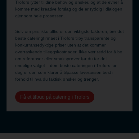
Trofors lytter til dine behov og ønsker, og at de evner å
komme med kreative forslag og de er ryddig i dialogen
gjennom hele prosessen.
Selv om pris ikke alltid er den viktigste faktoren, bør det
beste cateringfirmaet i Trofors tilby transparente og
konkurransedyktige priser uten at det kommer
overraskende tilleggskostnader. Ikke vær redd for å be
om referanser eller smaksprøver før du tar det
endelige valget – dem beste cateringen i Trofors for
deg er den som klarer å tilpasse leveransen best i
forhold til hva du faktisk ønsker og trenger.
Få et tilbud på catering i Trofors