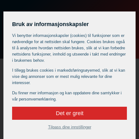
Få et tilbud på catering i Trofors
Bruk av informasjonskapsler
Vi benytter informasjons­kapsler (cookies) til funksjoner som er
nødvendige for at nettsiden skal fungere. Cookies brukes også
til å analysere hvordan nettsiden brukes, slik at vi kan forbedre
nettsidens funksjoner, innhold og utseende i takt med endringer
i brukernes behov.
I tillegg brukes cookies i markedsførings­øyemed, slik at vi kan
vise deg annonser som er mest mulig relevante for dine
interesser.
Noen nyttige artikler for deg som er på
Du finner mer informasjon og kan oppdatere dine samtykker i
jakt etter et cateringfirma i Trofors:
vår personvernerklæring.
Det er greit
Tilpass dine innstillinger