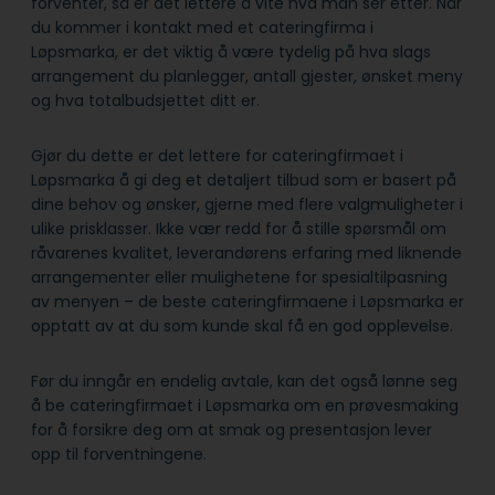
forventer, så er det lettere å vite hva man ser etter. Når
du kommer i kontakt med et cateringfirma i
Løpsmarka, er det viktig å være tydelig på hva slags
arrangement du planlegger, antall gjester, ønsket meny
og hva totalbudsjettet ditt er.
Gjør du dette er det lettere for cateringfirmaet i
Løpsmarka å gi deg et detaljert tilbud som er basert på
dine behov og ønsker, gjerne med flere valgmuligheter i
ulike prisklasser. Ikke vær redd for å stille spørsmål om
råvarenes kvalitet, leverandørens erfaring med liknende
arrangementer eller mulighetene for spesialtilpasning
av menyen – de beste cateringfirmaene i Løpsmarka er
opptatt av at du som kunde skal få en god opplevelse.
Før du inngår en endelig avtale, kan det også lønne seg
å be cateringfirmaet i Løpsmarka om en prøvesmaking
for å forsikre deg om at smak og presentasjon lever
opp til forventningene.