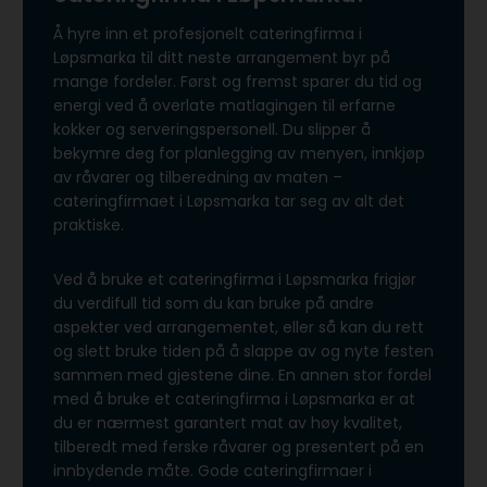
Å hyre inn et profesjonelt cateringfirma i
Løpsmarka til ditt neste arrangement byr på
mange fordeler. Først og fremst sparer du tid og
energi ved å overlate matlagingen til erfarne
kokker og serveringspersonell. Du slipper å
bekymre deg for planlegging av menyen, innkjøp
av råvarer og tilberedning av maten –
cateringfirmaet i Løpsmarka tar seg av alt det
praktiske.
Ved å bruke et cateringfirma i Løpsmarka frigjør
du verdifull tid som du kan bruke på andre
aspekter ved arrangementet, eller så kan du rett
og slett bruke tiden på å slappe av og nyte festen
sammen med gjestene dine. En annen stor fordel
med å bruke et cateringfirma i Løpsmarka er at
du er nærmest garantert mat av høy kvalitet,
tilberedt med ferske råvarer og presentert på en
innbydende måte. Gode cateringfirmaer i