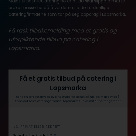
Målet til BestilleCatering.no er at du skal slippe å måtte
bruke masse tid på å vurdere alle de forskjellige
cateringfirmaene som tar på seg oppdrag i Løpsmarka.
Få rask tilbakemelding med et gratis og
uforpliktende tilbud på catering i
Løpsmarka.
Få et gratis tilbud på catering i
Løpsmarka
Send en kort beskrivelse av dine ønsker og behov, så hjelper vi deg med å
finne det beste cateringfirmaet i Løpsmarka til akkurat ditt arrangement.
i
1/3: PRIVAT ELLER BEDRIFT
n
Privat eller bedrift?
*