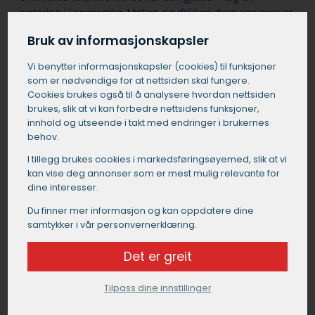
catering i Løpsmarka. Maten og drikken dere serverer er
en viktig del av dagen, og det er viktig å finne en
Bruk av informasjonskapsler
cateringleverandør i Løpsmarka som forstår deres
visjon og ønsker. Start med å undersøke ulike
Vi benytter informasjons­kapsler (cookies) til funksjoner
alternativer for bryllupscatering i Løpsmarka i god tid før
som er nødvendige for at nettsiden skal fungere.
den store dagen.
Cookies brukes også til å analysere hvordan nettsiden
brukes, slik at vi kan forbedre nettsidens funksjoner,
innhold og utseende i takt med endringer i brukernes
Tenk nøye gjennom hvilke forventninger du har til
behov.
meny, pris, servering og dekorering, og be gjerne om
smaksprøver og referanser fra tidligere brudepar. Et
I tillegg brukes cookies i markedsførings­øyemed, slik at vi
dyktig cateringfirma i Løpsmarka som har god erfaring
kan vise deg annonser som er mest mulig relevante for
med bryllup, vil kunne tilby dere et skreddersydd
dine interesser.
opplegg som passer perfekt til deres drømmebryllup,
Du finner mer informasjon og kan oppdatere dine
enten dere ønsker en tradisjonell bryllupsmiddag, et
samtykker i vår personvernerklæring.
trendy fingermat-konsept eller en fargerik og
fusionpreget meny.
Det er greit
Få et tilbud på catering i Løpsmarka
Tilpass dine innstillinger