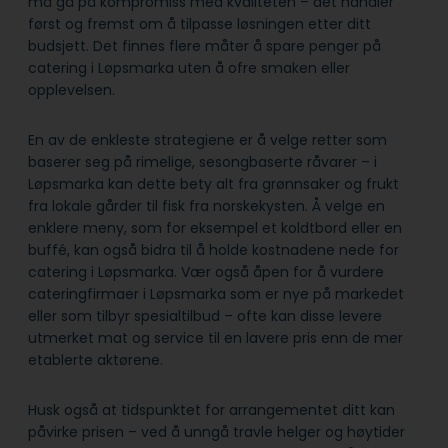
må gå på kompromiss med kvaliteten – det handler
først og fremst om å tilpasse løsningen etter ditt
budsjett. Det finnes flere måter å spare penger på
catering i Løpsmarka uten å ofre smaken eller
opplevelsen.
En av de enkleste strategiene er å velge retter som
baserer seg på rimelige, sesongbaserte råvarer – i
Løpsmarka kan dette bety alt fra grønnsaker og frukt
fra lokale gårder til fisk fra norskekysten. Å velge en
enklere meny, som for eksempel et koldtbord eller en
buffé, kan også bidra til å holde kostnadene nede for
catering i Løpsmarka. Vær også åpen for å vurdere
cateringfirmaer i Løpsmarka som er nye på markedet
eller som tilbyr spesialtilbud – ofte kan disse levere
utmerket mat og service til en lavere pris enn de mer
etablerte aktørene.
Husk også at tidspunktet for arrangementet ditt kan
påvirke prisen – ved å unngå travle helger og høytider