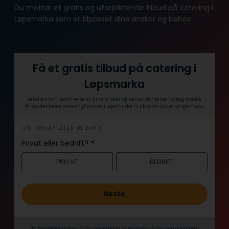
Du mottar et gratis og uforpliktende tilbud på catering i
Løpsmarka som er tilpasset dine ønsker og behov.
Få et gratis tilbud på catering i
Løpsmarka
Send en kort beskrivelse av dine ønsker og behov, så hjelper vi deg med å
finne det beste cateringfirmaet i Løpsmarka til akkurat ditt arrangement.
h
1/3: PRIVAT ELLER BEDRIFT
e
Privat eller bedrift?
*
r
PRIVAT
BEDRIFT
o
Neste
Din kontaktinformasjon blir utelukkende brukt i forbindelse med oppdrags­