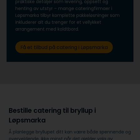
praktiske detaljer som levering, oppsett og
henting av utstyr – mange cateringfirmaer i
Løpsmarka tilbyr komplette pakkeløsninger som
inkluderer alt du trenger for et vellykket
arrangement med koldtbord.
Få et tilbud på catering i Løpsmarka
Bestille catering til bryllup i
Løpsmarka
Å planlegge bryllupet ditt kan være både spennende og
overveldende, ikke minst når det gjelder valg av