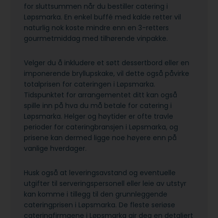
for sluttsummen når du bestiller catering i
Løpsmarka. En enkel buffé med kalde retter vil
naturlig nok koste mindre enn en 3-retters
gourmetmiddag med tilhørende vinpakke.
Velger du å inkludere et søtt dessertbord eller en
imponerende bryllupskake, vil dette også påvirke
totalprisen for cateringen i Løpsmarka.
Tidspunktet for arrangementet ditt kan også
spille inn på hva du må betale for catering i
Løpsmarka. Helger og høytider er ofte travle
perioder for cateringbransjen i Løpsmarka, og
prisene kan dermed ligge noe høyere enn på
vanlige hverdager.
Husk også at leveringsavstand og eventuelle
utgifter til serveringspersonell eller leie av utstyr
kan komme i tillegg til den grunnleggende
cateringprisen i Løpsmarka. De fleste seriøse
cateringfirmaene i Løpsmarka gir deg en detaljert