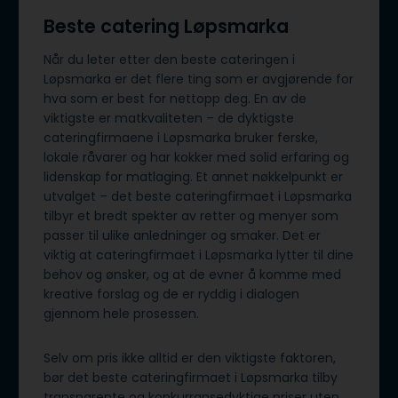
Beste catering Løpsmarka
Når du leter etter den beste cateringen i
Løpsmarka er det flere ting som er avgjørende for
hva som er best for nettopp deg. En av de
viktigste er matkvaliteten – de dyktigste
cateringfirmaene i Løpsmarka bruker ferske,
lokale råvarer og har kokker med solid erfaring og
lidenskap for matlaging. Et annet nøkkelpunkt er
utvalget – det beste cateringfirmaet i Løpsmarka
tilbyr et bredt spekter av retter og menyer som
passer til ulike anledninger og smaker. Det er
viktig at cateringfirmaet i Løpsmarka lytter til dine
behov og ønsker, og at de evner å komme med
kreative forslag og de er ryddig i dialogen
gjennom hele prosessen.
Selv om pris ikke alltid er den viktigste faktoren,
bør det beste cateringfirmaet i Løpsmarka tilby
transparente og konkurransedyktige priser uten