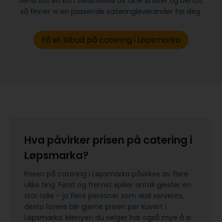
Send oss en kort beskrivelse av dine ønsker og behov,
så finner vi en passende cateringleverandør for deg.
Få et tilbud på catering i Løpsmarka
Hva påvirker prisen på catering i
Løpsmarka?
Prisen på catering i Løpsmarka påvirkes av flere
ulike ting. Først og fremst spiller antall gjester en
stor rolle – jo flere personer som skal serveres,
desto lavere blir gjerne prisen per kuvert i
Løpsmarka. Menyen du velger har også mye å si