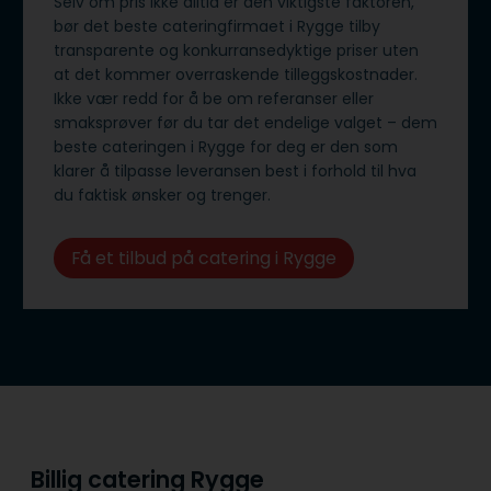
Selv om pris ikke alltid er den viktigste faktoren,
bør det beste cateringfirmaet i Rygge tilby
transparente og konkurransedyktige priser uten
at det kommer overraskende tilleggskostnader.
Ikke vær redd for å be om referanser eller
smaksprøver før du tar det endelige valget – dem
beste cateringen i Rygge for deg er den som
klarer å tilpasse leveransen best i forhold til hva
du faktisk ønsker og trenger.
Få et tilbud på catering i Rygge
Billig catering Rygge