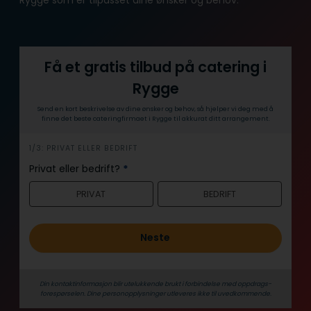
Få et gratis tilbud på catering i
Rygge
Send en kort beskrivelse av dine ønsker og behov, så hjelper vi deg med å
finne det beste cateringfirmaet i Rygge til akkurat ditt arrangement.
h
1/3: PRIVAT ELLER BEDRIFT
e
Privat eller bedrift?
*
r
PRIVAT
BEDRIFT
o
Neste
Din kontaktinformasjon blir utelukkende brukt i forbindelse med oppdrags­
forespørselen. Dine person­­opplysninger utleveres ikke til uvedkommende.