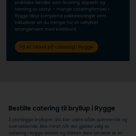
praktiske detaljer som levering, oppsett og
henting av utstyr – mange cateringfirmaer i
Rygge tilbyr komplette pakkeløsninger som
inkluderer alt du trenger for et vellykket
arrangement med koldtbord.
Få et tilbud på catering i Rygge
Bestille catering til bryllup i Rygge
Å planlegge bryllupet ditt kan være både spennende og
overveldende, ikke minst når det gjelder valg av
catering i Rygge. Maten og drikken dere serverer er en