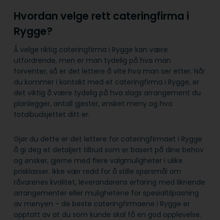
Hvordan velge rett cateringfirma i
Rygge?
Å velge riktig cateringfirma i Rygge kan være
utfordrende, men er man tydelig på hva man
forventer, så er det lettere å vite hva man ser etter. Når
du kommer i kontakt med et cateringfirma i Rygge, er
det viktig å være tydelig på hva slags arrangement du
planlegger, antall gjester, ønsket meny og hva
totalbudsjettet ditt er.
Gjør du dette er det lettere for cateringfirmaet i Rygge
å gi deg et detaljert tilbud som er basert på dine behov
og ønsker, gjerne med flere valgmuligheter i ulike
prisklasser. Ikke vær redd for å stille spørsmål om
råvarenes kvalitet, leverandørens erfaring med liknende
arrangementer eller mulighetene for spesialtilpasning
av menyen – de beste cateringfirmaene i Rygge er
opptatt av at du som kunde skal få en god opplevelse.