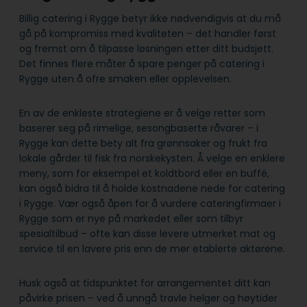
Billig catering i Rygge betyr ikke nødvendigvis at du må
gå på kompromiss med kvaliteten – det handler først
og fremst om å tilpasse løsningen etter ditt budsjett.
Det finnes flere måter å spare penger på catering i
Rygge uten å ofre smaken eller opplevelsen.
En av de enkleste strategiene er å velge retter som
baserer seg på rimelige, sesongbaserte råvarer – i
Rygge kan dette bety alt fra grønnsaker og frukt fra
lokale gårder til fisk fra norskekysten. Å velge en enklere
meny, som for eksempel et koldtbord eller en buffé,
kan også bidra til å holde kostnadene nede for catering
i Rygge. Vær også åpen for å vurdere cateringfirmaer i
Rygge som er nye på markedet eller som tilbyr
spesialtilbud – ofte kan disse levere utmerket mat og
service til en lavere pris enn de mer etablerte aktørene.
Husk også at tidspunktet for arrangementet ditt kan
påvirke prisen – ved å unngå travle helger og høytider