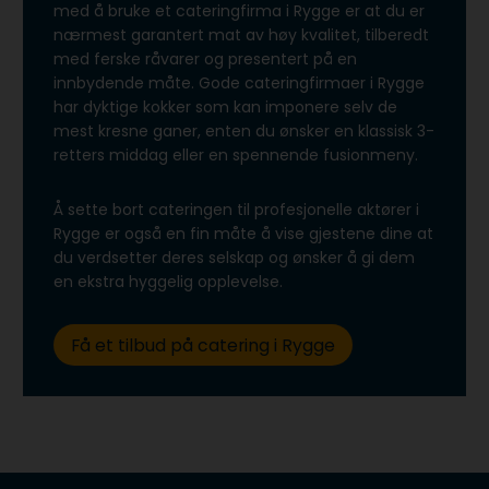
med å bruke et cateringfirma i Rygge er at du er
nærmest garantert mat av høy kvalitet, tilberedt
med ferske råvarer og presentert på en
innbydende måte. Gode cateringfirmaer i Rygge
har dyktige kokker som kan imponere selv de
mest kresne ganer, enten du ønsker en klassisk 3-
retters middag eller en spennende fusionmeny.
Å sette bort cateringen til profesjonelle aktører i
Rygge er også en fin måte å vise gjestene dine at
du verdsetter deres selskap og ønsker å gi dem
en ekstra hyggelig opplevelse.
Få et tilbud på catering i Rygge