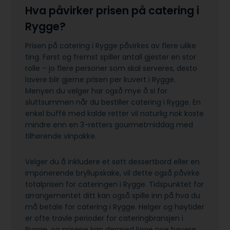
Hva påvirker prisen på catering i
Rygge?
Prisen på catering i Rygge påvirkes av flere ulike
ting. Først og fremst spiller antall gjester en stor
rolle – jo flere personer som skal serveres, desto
lavere blir gjerne prisen per kuvert i Rygge.
Menyen du velger har også mye å si for
sluttsummen når du bestiller catering i Rygge. En
enkel buffé med kalde retter vil naturlig nok koste
mindre enn en 3-retters gourmetmiddag med
tilhørende vinpakke.
Velger du å inkludere et søtt dessertbord eller en
imponerende bryllupskake, vil dette også påvirke
totalprisen for cateringen i Rygge. Tidspunktet for
arrangementet ditt kan også spille inn på hva du
må betale for catering i Rygge. Helger og høytider
er ofte travle perioder for cateringbransjen i
Rygge, og prisene kan dermed ligge noe høyere