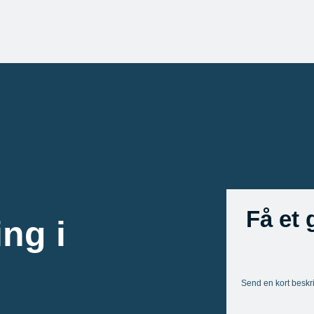
Få et 
ng i
Send en kort beskr