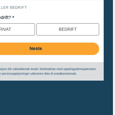
ELLER BEDRIFT
edrift?
*
RIVAT
BEDRIFT
Neste
asjon blir utelukkende brukt i forbindelse med oppdrags­forespørselen.
e person­­opplysninger utleveres ikke til uvedkommende.