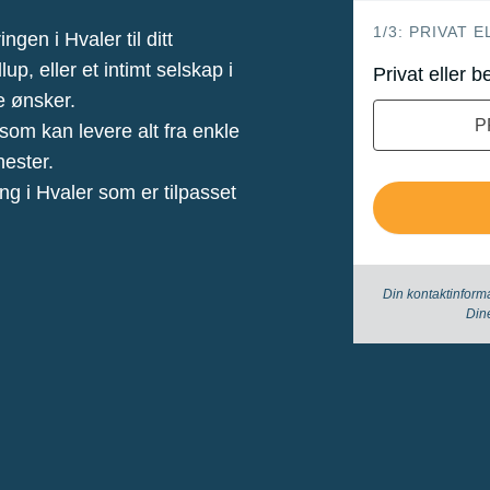
hero
1/3: PRIVAT 
ngen i Hvaler til ditt
p, eller et intimt selskap i
Privat eller b
e ønsker.
P
som kan levere alt fra enkle
nester.
ing i Hvaler som er tilpasset
Din kontaktinform
Din