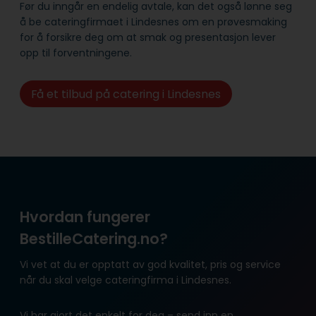
Før du inngår en endelig avtale, kan det også lønne seg
å be cateringfirmaet i Lindesnes om en prøvesmaking
for å forsikre deg om at smak og presentasjon lever
opp til forventningene.
Få et tilbud på catering i Lindesnes
Hvordan fungerer
BestilleCatering.no?
Vi vet at du er opptatt av god kvalitet, pris og service
når du skal velge cateringfirma i Lindesnes.
Vi har gjort det enkelt for deg – send inn en