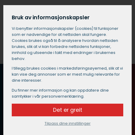
Få et tilbud på catering i Lindesnes
Bruk av informasjonskapsler
Vi benytter informasjons­kapsler (cookies) til funksjoner
som er nødvendige for at nettsiden skal fungere.
Cookies brukes også til å analysere hvordan nettsiden
brukes, slik at vi kan forbedre nettsidens funksjoner,
innhold og utseende i takt med endringer i brukernes
behov.
I tillegg brukes cookies i markedsførings­øyemed, slik at vi
kan vise deg annonser som er mest mulig relevante for
dine interesser.
Du finner mer informasjon og kan oppdatere dine
samtykker i vår personvernerklæring.
Få et tilbud på catering i Lindesnes
Det er greit
Tilpass dine innstillinger