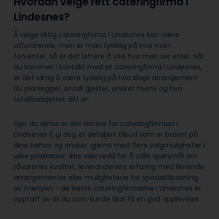
Hvordan velge rett cateringfirma i
Lindesnes?
Å velge riktig cateringfirma i Lindesnes kan være
utfordrende, men er man tydelig på hva man
forventer, så er det lettere å vite hva man ser etter. Når
du kommer i kontakt med et cateringfirma i Lindesnes,
er det viktig å være tydelig på hva slags arrangement
du planlegger, antall gjester, ønsket meny og hva
totalbudsjettet ditt er.
Gjør du dette er det lettere for cateringfirmaet i
Lindesnes å gi deg et detaljert tilbud som er basert på
dine behov og ønsker, gjerne med flere valgmuligheter i
ulike prisklasser. Ikke vær redd for å stille spørsmål om
råvarenes kvalitet, leverandørens erfaring med liknende
arrangementer eller mulighetene for spesialtilpasning
av menyen – de beste cateringfirmaene i Lindesnes er
opptatt av at du som kunde skal få en god opplevelse.