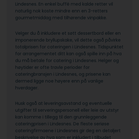
Lindesnes. En enkel buffé med kalde retter vil
naturlig nok koste mindre enn en 3-retters
gourmetmiddag med tilhørende vinpakke.
Velger du å inkludere et søtt dessertbord eller en
imponerende bryllupskake, vil dette også påvirke
totalprisen for cateringen i Lindesnes. Tidspunktet
for arrangementet ditt kan også spille inn på hva
du må betale for catering i Lindesnes. Helger og
høytider er ofte travle perioder for
cateringbransjen i Lindesnes, og prisene kan
dermed ligge noe høyere enn på vanlige
hverdager.
Husk også at leveringsavstand og eventuelle
utgifter til serveringspersonell eller leie av utstyr
kan komme i tillegg til den grunnleggende
cateringprisen i Lindesnes. De fleste seriøse
cateringfirmaene i Lindesnes gir deg en detaljert
beskrivelse av hva som er inkludert i tilbudet