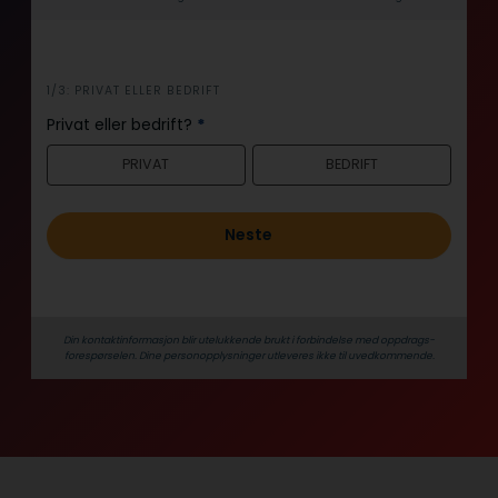
i
1/3: PRIVAT ELLER BEDRIFT
n
Privat eller bedrift?
*
n
PRIVAT
BEDRIFT
h
o
l
Neste
d
Din kontaktinformasjon blir utelukkende brukt i forbindelse med oppdrags­
forespørselen. Dine person­­opplysninger utleveres ikke til uvedkommende.