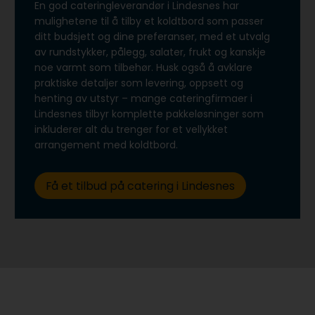
En god cateringleverandør i Lindesnes har
mulighetene til å tilby et koldtbord som passer
ditt budsjett og dine preferanser, med et utvalg
av rundstykker, pålegg, salater, frukt og kanskje
noe varmt som tilbehør. Husk også å avklare
praktiske detaljer som levering, oppsett og
henting av utstyr – mange cateringfirmaer i
Lindesnes tilbyr komplette pakkeløsninger som
inkluderer alt du trenger for et vellykket
arrangement med koldtbord.
Få et tilbud på catering i Lindesnes