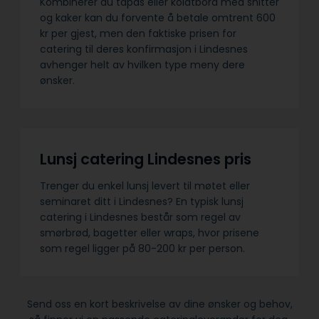
Kombinerer du tapas eller koldtbord med snitter
og kaker kan du forvente å betale omtrent 600
kr per gjest, men den faktiske prisen for
catering til deres konfirmasjon i Lindesnes
avhenger helt av hvilken type meny dere
ønsker.
Lunsj catering Lindesnes pris
Trenger du enkel lunsj levert til møtet eller
seminaret ditt i Lindesnes? En typisk lunsj
catering i Lindesnes består som regel av
smørbrød, bagetter eller wraps, hvor prisene
som regel ligger på 80-200 kr per person.
Send oss en kort beskrivelse av dine ønsker og behov,