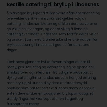
Bestille catering til bryllup i Lindesnes
Å planlegge bryllupet ditt kan være både spennende og
overveldende, ikke minst når det gjelder valg av
catering i Lindesnes. Maten og drikken dere serverer er
en viktig del av dagen, og det er viktig å finne en
cateringleverandør i Lindesnes som forstår deres visjon
og ønsker. Start med å undersøke ulike alternativer for
bryllupscatering i Lindesnes i god tid før den store
dagen.
Tenk nøye gjennom hvilke forventninger du har til
meny, pris, servering og dekorering, og be gjerne om
smaksprøver og referanser fra tidligere brudepar. Et
dyktig cateringfirma i Lindesnes som har god erfaring
med bryllup, vil kunne tilby dere et skreddersydd
opplegg som passer perfekt til deres drømmebryllup,
enten dere ønsker en tradisjonell bryllupsmiddag, et
trendy fingermat-konsept eller en fargerik og
fusionpreget meny.