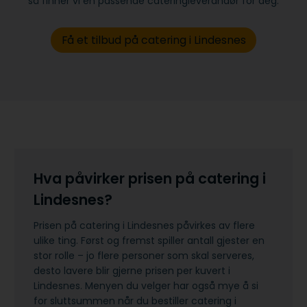
så finner vi en passende cateringleverandør for deg.
Få et tilbud på catering i Lindesnes
Hva påvirker prisen på catering i
Lindesnes?
Prisen på catering i Lindesnes påvirkes av flere
ulike ting. Først og fremst spiller antall gjester en
stor rolle – jo flere personer som skal serveres,
desto lavere blir gjerne prisen per kuvert i
Lindesnes. Menyen du velger har også mye å si
for sluttsummen når du bestiller catering i