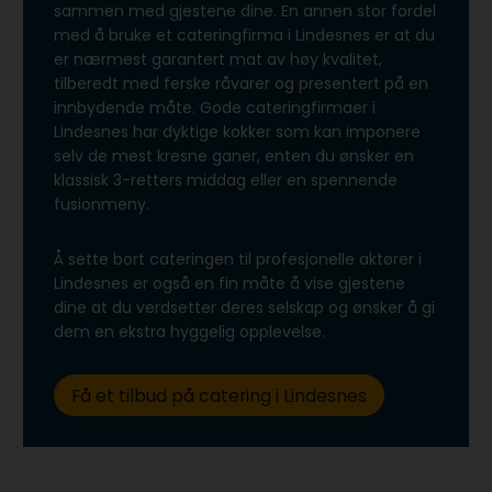
sammen med gjestene dine. En annen stor fordel
med å bruke et cateringfirma i Lindesnes er at du
er nærmest garantert mat av høy kvalitet,
tilberedt med ferske råvarer og presentert på en
innbydende måte. Gode cateringfirmaer i
Lindesnes har dyktige kokker som kan imponere
selv de mest kresne ganer, enten du ønsker en
klassisk 3-retters middag eller en spennende
fusionmeny.
Å sette bort cateringen til profesjonelle aktører i
Lindesnes er også en fin måte å vise gjestene
dine at du verdsetter deres selskap og ønsker å gi
dem en ekstra hyggelig opplevelse.
Få et tilbud på catering i Lindesnes