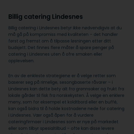
Billig catering Lindesnes
Billig catering i Lindesnes betyr ikke nødvendigvis at du
må gå på kompromiss med kvaliteten – det handler
først og fremst om å tilpasse løsningen etter ditt
budsjett. Det finnes flere måter å spare penger på
catering i Lindesnes uten å ofre smaken eller
opplevelsen.
En av de enkleste strategiene er å velge retter som
baserer seg på rimelige, sesongbaserte råvarer – i
Lindesnes kan dette bety alt fra grønnsaker og frukt fra
lokale gårder til fisk fra norskekysten. Å velge en enklere
meny, som for eksempel et koldtbord eller en buffé,
kan også bidra til å holde kostnadene nede for catering
i Lindesnes. Vær også åpen for å vurdere
cateringfirmaer i Lindesnes som er nye på markedet
eller som tilbyr spesialtilbud – ofte kan disse levere