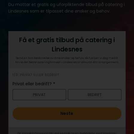
Du mottar et gratis og uforpliktende tilbud på catering i
Lindesnes som er tilpasset dine ønsker og behov.
Få et gratis tilbud på catering i
Lindesnes
Send en kort beskrivelse av dine ønsker og behov, så hjelper vi deg med å
finne det beste cateringfirmaet i Lindesnes til akkurat ditt arrangement.
h
1/3: PRIVAT ELLER BEDRIFT
e
Privat eller bedrift?
*
r
PRIVAT
BEDRIFT
o
Neste
Din kontaktinformasjon blir utelukkende brukt i forbindelse med oppdrags­